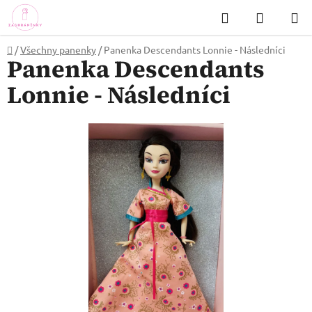
Přejít
Hledat
NÁKUP
na
KOŠÍK
obsah
Domů
/
Všechny panenky
/
Panenka Descendants Lonnie - Následníci
Panenka Descendants
Lonnie - Následníci