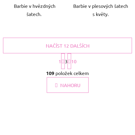
Barbie v hvězdných
Barbie v plesových šatech
šatech.
s květy.
NAČÍST 12 DALŠÍCH
S
t
1
3
10
r
O
á
109
položek celkem
v
n
l
k
NAHORU
á
o
d
v
a
á
c
n
í
í
p
r
v