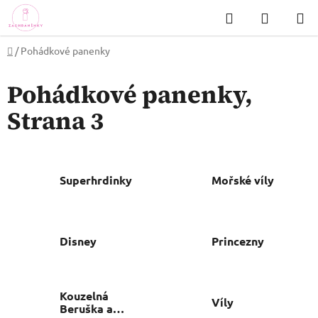
Přejít
Hledat
NÁKUP
na
KOŠÍK
obsah
Domů
/
Pohádkové panenky
Pohádkové panenky
,
Strana 3
Superhrdinky
Mořské víly
Disney
Princezny
Kouzelná
Víly
Beruška a