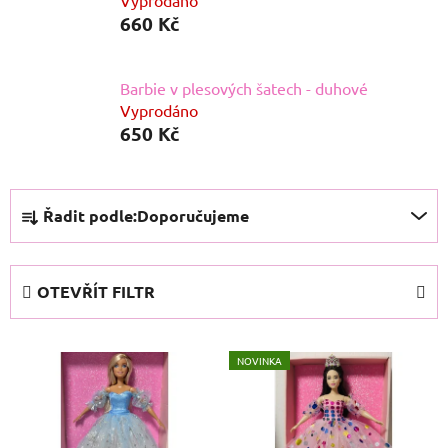
Vyprodáno
660 Kč
Barbie v plesových šatech - duhové
Vyprodáno
650 Kč
Ř
Řadit podle:
Doporučujeme
a
z
e
OTEVŘÍT FILTR
n
í
V
p
NOVINKA
ý
r
p
o
i
d