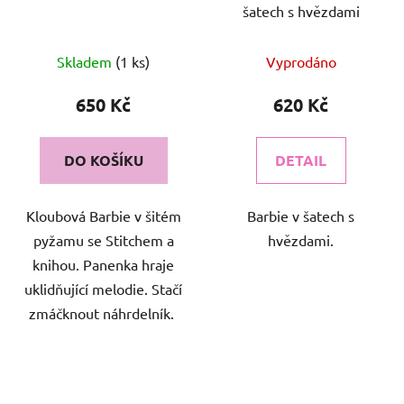
šatech s hvězdami
Skladem
(1 ks)
Vyprodáno
650 Kč
620 Kč
DO KOŠÍKU
DETAIL
Kloubová Barbie v šitém
Barbie v šatech s
pyžamu se Stitchem a
hvězdami.
knihou. Panenka hraje
uklidňující melodie. Stačí
zmáčknout náhrdelník.