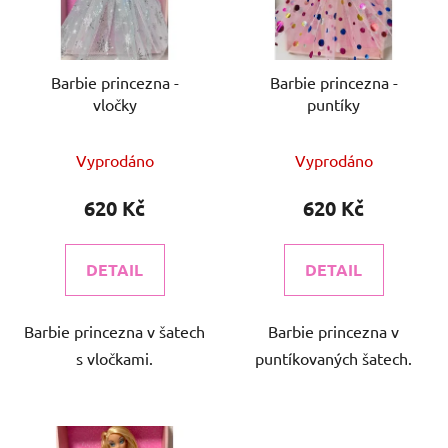
s
u
p
k
r
t
o
Barbie princezna -
Barbie princezna -
ů
vločky
puntíky
d
u
k
Vyprodáno
Vyprodáno
t
620 Kč
620 Kč
ů
DETAIL
DETAIL
Barbie princezna v šatech
Barbie princezna v
s vločkami.
puntíkovaných šatech.