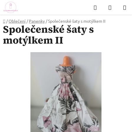
Přejít
Hledat
NÁKUP
na
KOŠÍK
obsah
Domů
/
Oblečení
/
Panenky
/
Společenské šaty s motýlkem II
Společenské šaty s
motýlkem II