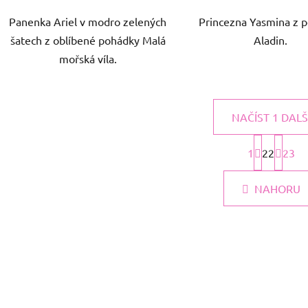
Panenka Ariel v modro zelených
Princezna Yasmina z 
šatech z oblíbené pohádky Malá
Aladin.
mořská víla.
NAČÍST 1 DALŠ
S
t
1
22
23
O
r
v
á
l
NAHORU
n
á
k
d
o
v
a
á
c
n
í
í
p
r