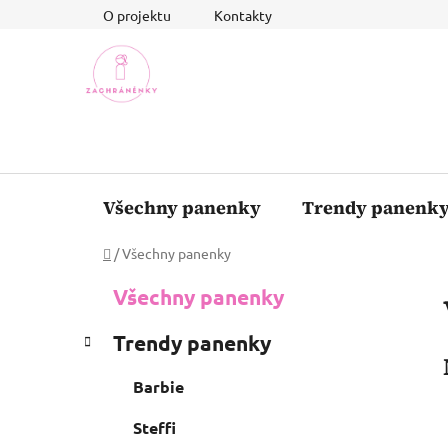
Přejít
O projektu
Kontakty
na
obsah
Všechny panenky
Trendy panenk
Domů
/
Všechny panenky
P
K
Přeskočit
Všechny panenky
a
o
kategorie
t
s
Trendy panenky
e
t
g
r
Barbie
o
a
r
Steffi
i
n