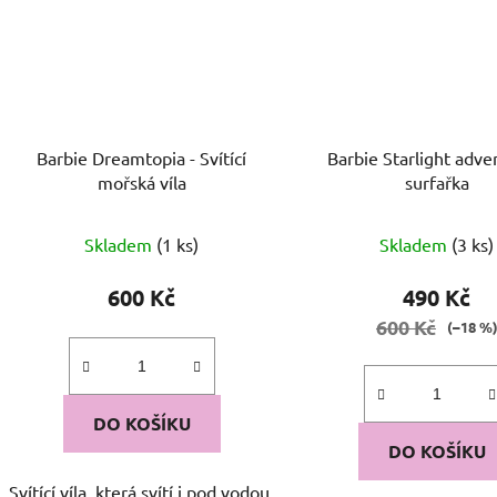
Barbie Dreamtopia - Svítící
Barbie Starlight adve
mořská víla
surfařka
Skladem
(1 ks)
Skladem
(3 ks)
600 Kč
490 Kč
600 Kč
(–18 %
DO KOŠÍKU
DO KOŠÍKU
Svítící víla, která svítí i pod vodou.