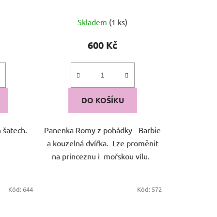
ů
Skladem
(1 ks)
600 Kč
DO KOŠÍKU
 šatech.
Panenka Romy z pohádky - Barbie
a kouzelná dvířka. Lze proměnit
na princeznu i mořskou vílu.
Kód:
644
Kód:
572