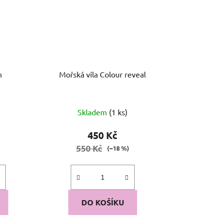
n
Mořská víla Colour reveal
Průměrné
Skladem
(1 ks)
hodnocení
produktu
450 Kč
je
550 Kč
)
(–18 %)
5,0
z
5
hvězdiček.
DO KOŠÍKU