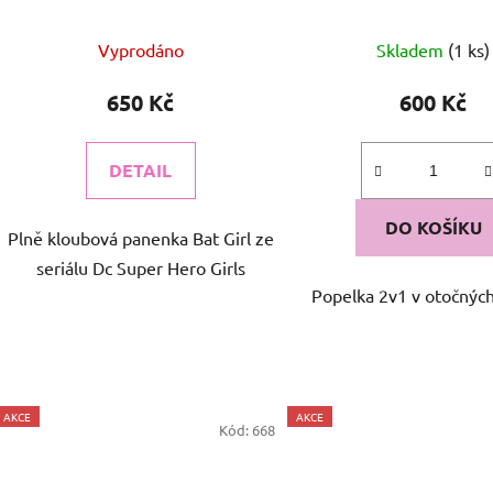
k
t
Vyprodáno
Skladem
(1 ks)
ů
650 Kč
600 Kč
DETAIL
DO KOŠÍKU
Plně kloubová panenka Bat Girl ze
seriálu Dc Super Hero Girls
Popelka 2v1 v otočných
AKCE
AKCE
Kód:
668