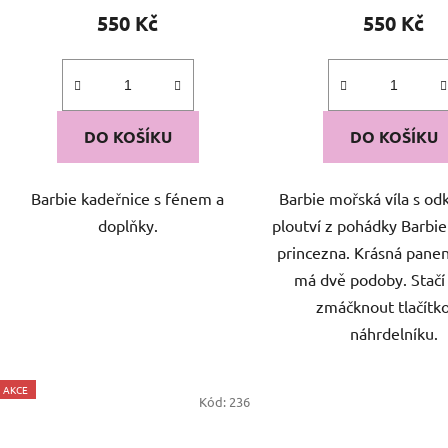
550 Kč
550 Kč
DO KOŠÍKU
DO KOŠÍKU
Barbie kadeřnice s fénem a
Barbie mořská víla s od
doplňky.
ploutví z pohádky Barbie
princezna. Krásná panen
má dvě podoby. Stačí
zmáčknout tlačítk
náhrdelníku.
AKCE
Kód:
236