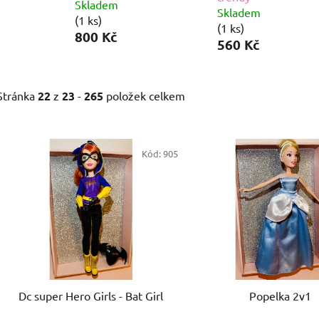
Skladem
Skladem
(1 ks)
(1 ks)
800 Kč
560 Kč
Stránka
22
z
23
-
265
položek celkem
V
ý
Kód:
905
p
i
s
p
r
o
d
Dc super Hero Girls - Bat Girl
Popelka 2v1
u