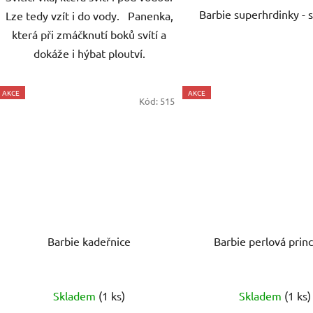
Barbie superhrdinky - s
Lze tedy vzít i do vody. Panenka,
která při zmáčknutí boků svítí a
dokáže i hýbat ploutví.
AKCE
AKCE
Kód:
515
Barbie kadeřnice
Barbie perlová prin
Skladem
(1 ks)
Skladem
(1 ks)