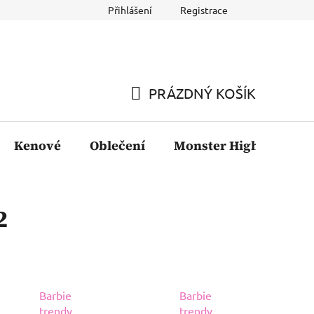
Přihlášení
Registrace
PRÁZDNÝ KOŠÍK
NÁKUPNÍ
KOŠÍK
Kenové
Oblečení
Monster High
Fil
2
Barbie
Barbie
trendy
trendy