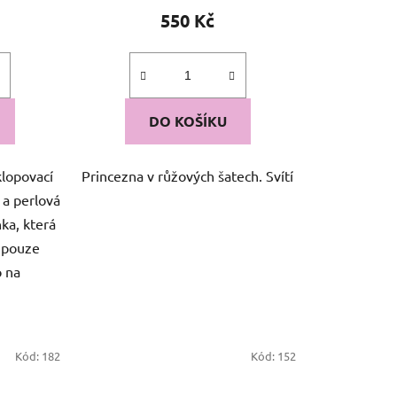
550 Kč
DO KOŠÍKU
klopovací
Princezna v růžových šatech. Svítí
 a perlová
ka, která
 pouze
o na
Kód:
182
Kód:
152