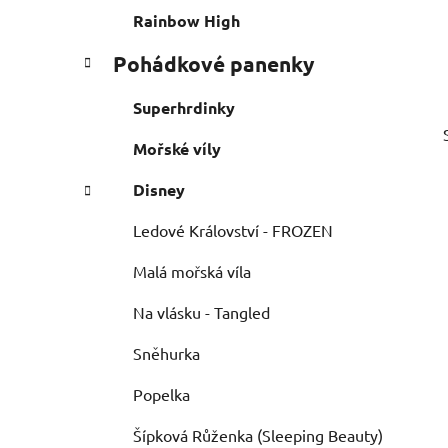
e
n
Rainbow High
í
Pohádkové panenky
p
a
Superhrdinky
n
e
Mořské víly
l
Disney
Ledové Království - FROZEN
Malá mořská víla
Na vlásku - Tangled
Sněhurka
Popelka
Šípková Růženka (Sleeping Beauty)