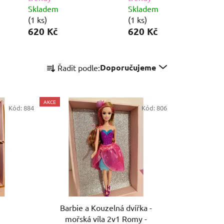
Skladem
Skladem
(1 ks)
(1 ks)
620 Kč
620 Kč
Ř
Doporučujeme
Řadit podle:
a
z
e
AKCE
Kód:
884
n
Kód:
806
í
p
r
o
d
u
k
Barbie a Kouzelná dvířka -
t
mořská víla 2v1 Romy -