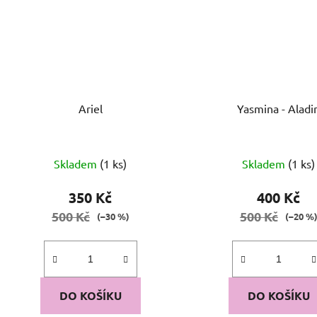
Ariel
Yasmina - Aladi
Průměrné
Skladem
(1 ks)
Skladem
(1 ks)
hodnocení
produktu
350 Kč
400 Kč
je
500 Kč
500 Kč
(–30 %)
(–20 %
5,0
z
5
hvězdiček.
DO KOŠÍKU
DO KOŠÍKU