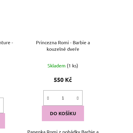
nture -
Princezna Romi - Barbie a
kouzelné dveře
Průměrné
Skladem
(1 ks)
hodnocení
produktu
550 Kč
je
)
5,0
z
5
DO KOŠÍKU
hvězdiček.
Panenka Romi z pohádky Barbie a