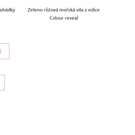
pohádky
Zeleno růžová mořská víla z edice
Colour reveal
Í