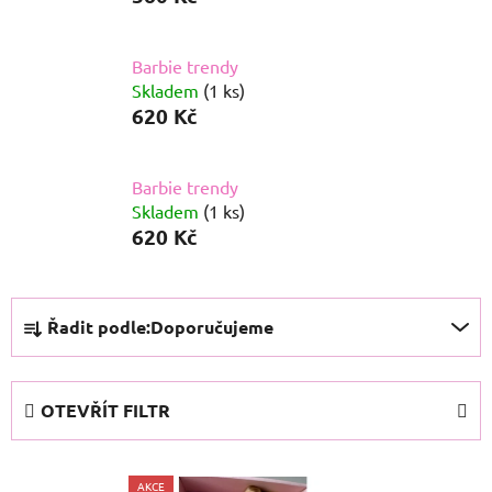
Barbie trendy
Skladem
(1 ks)
620 Kč
Barbie trendy
Skladem
(1 ks)
620 Kč
Ř
Řadit podle:
Doporučujeme
a
z
e
OTEVŘÍT FILTR
n
í
V
p
AKCE