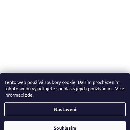
í
p
r
v
k
y
v
ý
p
i
s
u
Tento web používá soubory cookie. Dalším procházením
tohoto webu vyjadřujete souhlas s jejich používáním.. Více
informací
zde
.
Nastavení
Z
Vytvořil Shoptet
á
Souhlasím
Copyright 2026
Zachráněnky.cz
. Všechna práva