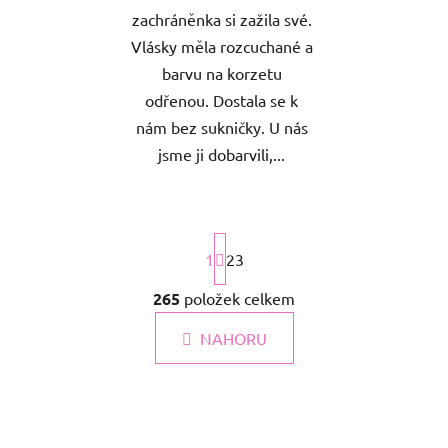
zachráněnka si zažila své.
Vlásky měla rozcuchané a
barvu na korzetu
odřenou. Dostala se k
nám bez sukničky. U nás
jsme ji dobarvili,...
S
t
1
23
r
á
265
položek celkem
O
n
v
k
NAHORU
l
o
á
v
á
d
n
a
í
c