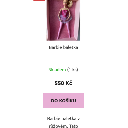
ý
r
p
o
i
d
s
u
p
k
r
t
o
Barbie baletka
ů
d
u
k
Skladem
(1 ks)
t
550 Kč
ů
DO KOŠÍKU
Barbie baletka v
růžovém. Tato