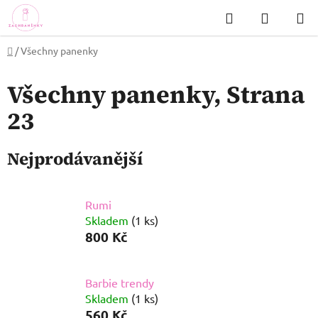
Přejít
Hledat
NÁKUP
na
KOŠÍK
obsah
Domů
/
Všechny panenky
Všechny panenky
, Strana
23
Nejprodávanější
Rumi
Skladem
(1 ks)
800 Kč
Barbie trendy
Skladem
(1 ks)
560 Kč